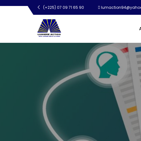
(+225) 07 09 71 65 90
lumaction94@yahoo